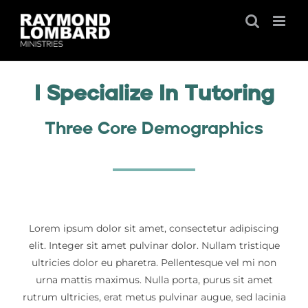
Skip
to
content
I Specialize In Tutoring
Three Core Demographics
Lorem ipsum dolor sit amet, consectetur adipiscing
elit. Integer sit amet pulvinar dolor. Nullam tristique
ultricies dolor eu pharetra. Pellentesque vel mi non
urna mattis maximus. Nulla porta, purus sit amet
rutrum ultricies, erat metus pulvinar augue, sed lacinia