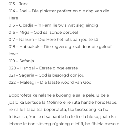
013 – Jona
014 – Joel – Die pinkster profeet en die dag van die
Here
015 – Obadja – ‘n Familie twis wat sleg eindig
016 – Miga – God sal sonde oordeel
017 – Nahum – Die Here het iets aan jou te sê
018 – Habbakuk – Die regverdige sal deur die geloof
lewe
019 – Sefanja
020 – Haggai – Eerste dinge eerste
021 – Sagaria – God is besorgd oor jou
022 – Maleagi – Die laaste woord van God
Boporofeta ke nalane e buoeng e sa le pele. Bibele
joalo ka Lentsoe la Molimo e re ruta hantle hore: Hape,
re na le litaba tsa boporofeta, tse tiisitsoeng ka ho
fetisasisa, ‘me le etsa hantle ha le li e la hloko, joalo ka
lebone le bonisitseng n’galong e lefifi, ho fihlela meso e