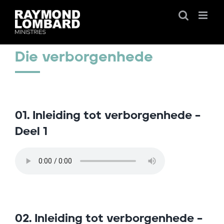
Skip
to
content
Die verborgenhede
01. Inleiding tot verborgenhede –
Deel 1
02. Inleiding tot verborgenhede –