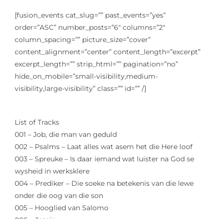
[fusion_events cat_slug=”” past_events=”yes”
order=”ASC” number_posts=”6″ columns=”2″
column_spacing=”” picture_size=”cover”
content_alignment=”center” content_length=”excerpt”
excerpt_length=”” strip_html=”” pagination=”no”
hide_on_mobile=”small-visibility,medium-
visibility,large-visibility” class=”” id=”” /]
List of Tracks
001 – Job, die man van geduld
002 – Psalms – Laat alles wat asem het die Here loof
003 – Spreuke – Is daar iemand wat luister na God se
wysheid in werksklere
004 – Prediker – Die soeke na betekenis van die lewe
onder die oog van die son
005 – Hooglied van Salomo