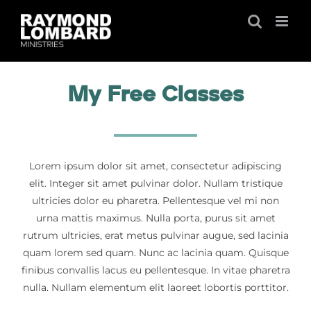
Skip
to
content
My Free Classes
Lorem ipsum dolor sit amet, consectetur adipiscing
elit. Integer sit amet pulvinar dolor. Nullam tristique
ultricies dolor eu pharetra. Pellentesque vel mi non
urna mattis maximus. Nulla porta, purus sit amet
rutrum ultricies, erat metus pulvinar augue, sed lacinia
quam lorem sed quam. Nunc ac lacinia quam. Quisque
finibus convallis lacus eu pellentesque. In vitae pharetra
nulla. Nullam elementum elit laoreet lobortis porttitor.